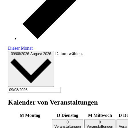
Dieser Monat
Datum wählen.
09/08/2026
August 2026
Kalender von Veranstaltungen
M
Montag
D
Dienstag
M
Mittwoch
D
Do
0
0
Veranstaltungen
Veranstaltungen
Veran