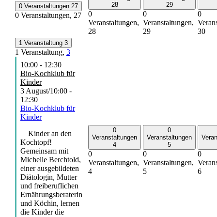
28
29
0 Veranstaltungen
27
0
0
0
0 Veranstaltungen,
27
Veranstaltungen,
Veranstaltungen,
Verans
28
29
30
1 Veranstaltung
3
1 Veranstaltung,
3
10:00
-
12:30
Bio-Kochklub für
Kinder
3 August/10:00
-
12:30
Bio-Kochklub für
Kinder
0
0
Kinder an den
Veranstaltungen
Veranstaltungen
Veran
Kochtopf!
4
5
Gemeinsam mit
0
0
0
Michelle Berchtold,
Veranstaltungen,
Veranstaltungen,
Verans
einer ausgebildeten
4
5
6
Diätologin, Mutter
und freiberuflichen
Ernährungsberaterin
und Köchin, lernen
die Kinder die