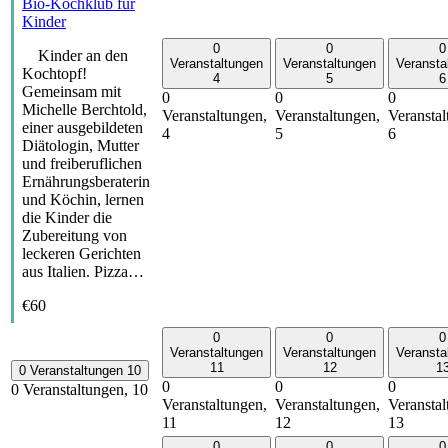
Bio-Kochklub für
Kinder
0
0
0
Kinder an den
Veranstaltungen
Veranstaltungen
Veransta
Kochtopf!
4
5
6
Gemeinsam mit
0
0
0
Michelle Berchtold,
Veranstaltungen,
Veranstaltungen,
Veranstal
einer ausgebildeten
4
5
6
Diätologin, Mutter
und freiberuflichen
Ernährungsberaterin
und Köchin, lernen
die Kinder die
Zubereitung von
leckeren Gerichten
aus Italien. Pizza…
€60
0
0
0
Veranstaltungen
Veranstaltungen
Veransta
11
12
1
0 Veranstaltungen
10
0
0
0
0 Veranstaltungen,
10
Veranstaltungen,
Veranstaltungen,
Veranstal
11
12
13
0
0
0