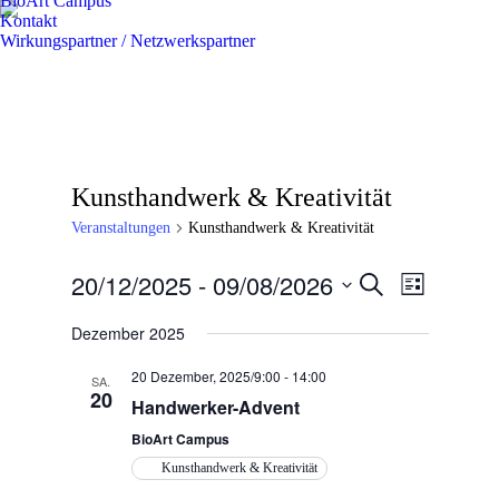
BioArt Campus
Kontakt
Wirkungspartner / Netzwerkspartner
Kunsthandwerk & Kreativität
Veranstaltungen
Kunsthandwerk & Kreativität
20/12/2025
 - 
09/08/2026
Veranstaltun
Veranstal
Suche
Liste
Ansichten
Suche
Datum
Navigatio
wählen.
Dezember 2025
und
Ansichten,
20 Dezember, 2025/9:00
-
14:00
SA.
20
Navigation
Handwerker-Advent
BioArt Campus
Kunsthandwerk & Kreativität