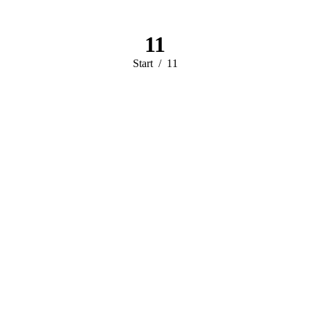
11
Sie befinden sich
Start
11
hier: