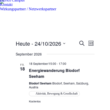
BioArt Campus
Kontakt
Wirkungspartner / Netzwerkspartner
Heute
 - 
24/10/2026
Veranstaltun
Veranstal
Suche
Liste
Ansichten
Suche
Datum
Navigatio
wählen.
September 2026
und
Ansichten,
18 September/15:00
-
17:00
FR.
18
Navigation
Energiewanderung Biodorf
Seeham
Biodorf Seeham
Biodorf, Seeham, Salzburg,
Austria
Aktivität, Bewegung & Gesellschaft
Kostenlos