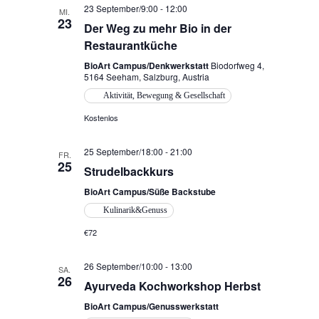
23 September/9:00
-
12:00
MI.
23
Der Weg zu mehr Bio in der
Restaurantküche
BioArt Campus/Denkwerkstatt
Biodorfweg 4,
5164 Seeham, Salzburg, Austria
Aktivität, Bewegung & Gesellschaft
Kostenlos
25 September/18:00
-
21:00
FR.
25
Strudelbackkurs
BioArt Campus/Süße Backstube
Kulinarik&Genuss
€72
26 September/10:00
-
13:00
SA.
26
Ayurveda Kochworkshop Herbst
BioArt Campus/Genusswerkstatt