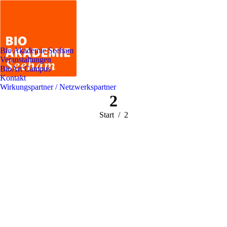
Bio Akademie Seeham
Veranstaltungen
BioArt Campus
Kontakt
Wirkungspartner / Netzwerkspartner
2
Sie befinden
Start
2
sich hier: