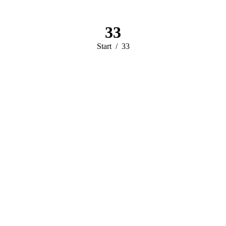
33
Sie befinden sich
Start
33
hier: