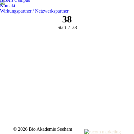
BioArt Campus
Kontakt
Wirkungspartner / Netzwerkspartner
38
Sie befinden sich
Start
38
hier:
©
2026 Bio Akademie Seeham