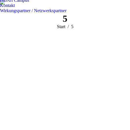
BioArt Campus
Kontakt
Wirkungspartner / Netzwerkspartner
5
Sie befinden
Start
5
sich hier: