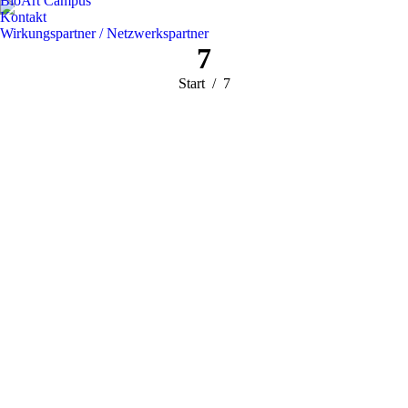
BioArt Campus
Kontakt
Wirkungspartner / Netzwerkspartner
7
Sie befinden
Start
7
sich hier: