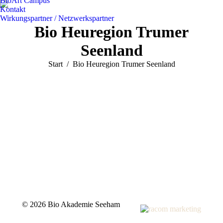
BioArt Campus
Kontakt
Wirkungspartner / Netzwerkspartner
Bio Heuregion Trumer
Seenland
Sie befinden sich hier:
Start
Bio Heuregion Trumer Seenland
©
2026 Bio Akademie Seeham