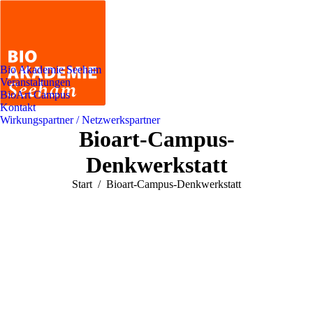
Bio Akademie Seeham
Veranstaltungen
BioArt Campus
Kontakt
Wirkungspartner / Netzwerkspartner
Bioart-Campus-
Denkwerkstatt
Sie befinden sich hier:
Start
Bioart-Campus-Denkwerkstatt