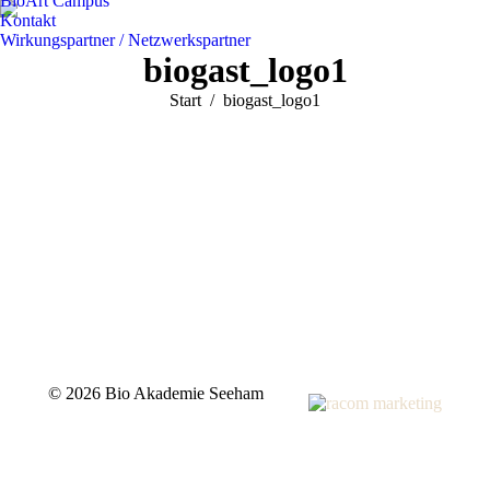
BioArt Campus
Kontakt
Wirkungspartner / Netzwerkspartner
biogast_logo1
Sie befinden sich hier:
Start
biogast_logo1
©
2026 Bio Akademie Seeham