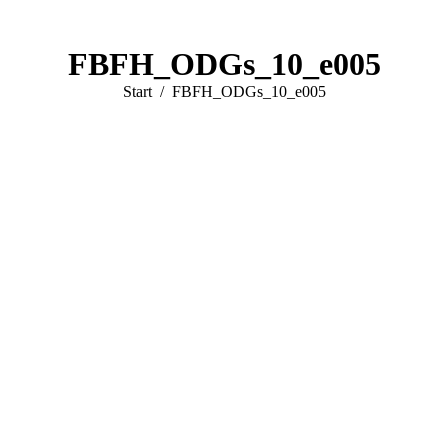
FBFH_ODGs_10_e005
Sie befinden sich hier:
Start
FBFH_ODGs_10_e005