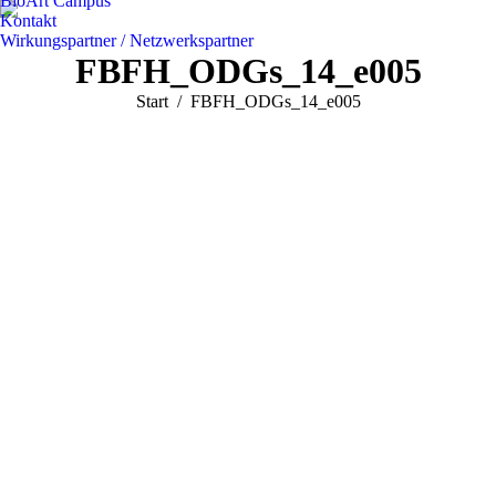
BioArt Campus
Kontakt
Wirkungspartner / Netzwerkspartner
FBFH_ODGs_14_e005
Sie befinden sich hier:
Start
FBFH_ODGs_14_e005