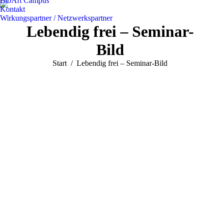
BioArt Campus
Kontakt
Wirkungspartner / Netzwerkspartner
Lebendig frei – Seminar-
Bild
Sie befinden sich hier:
Start
Lebendig frei – Seminar-Bild