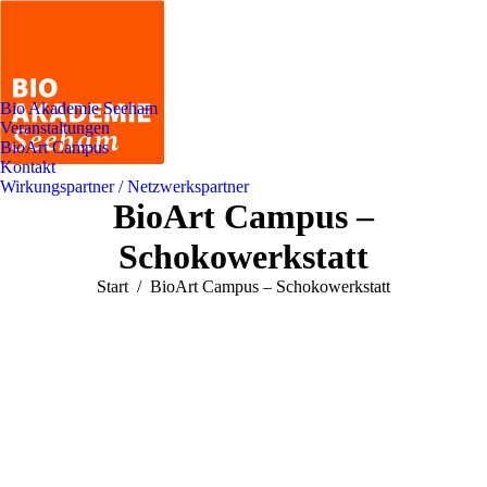
Bio Akademie Seeham
Veranstaltungen
BioArt Campus
Kontakt
Wirkungspartner / Netzwerkspartner
BioArt Campus –
Schokowerkstatt
Sie befinden sich hier:
Start
BioArt Campus – Schokowerkstatt