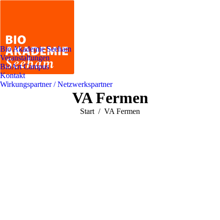
Bio Akademie Seeham
Veranstaltungen
BioArt Campus
Kontakt
Wirkungspartner / Netzwerkspartner
VA Fermen
Sie befinden sich hier:
Start
VA Fermen