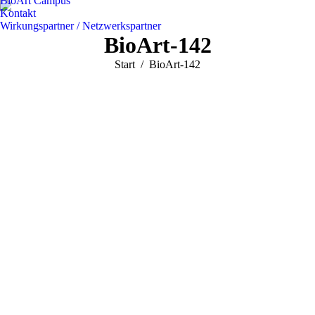
BioArt Campus
Kontakt
Wirkungspartner / Netzwerkspartner
BioArt-142
Sie befinden sich hier:
Start
BioArt-142