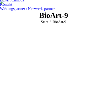
BioArt Campus
Kontakt
Wirkungspartner / Netzwerkspartner
BioArt-9
Sie befinden sich hier:
Start
BioArt-9