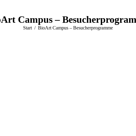
oArt Campus – Besucherprogra
Sie befinden sich hier:
Start
BioArt Campus – Besucherprogramme