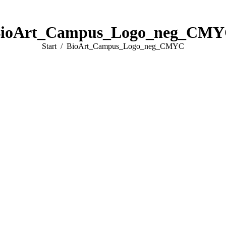
ioArt_Campus_Logo_neg_CM
Sie befinden sich hier:
Start
BioArt_Campus_Logo_neg_CMYC