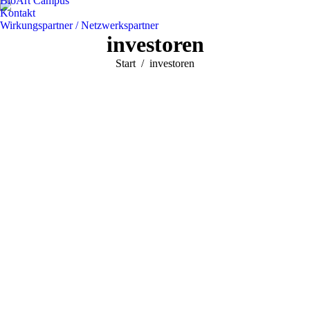
BioArt Campus
Kontakt
Wirkungspartner / Netzwerkspartner
investoren
Sie befinden sich hier:
Start
investoren