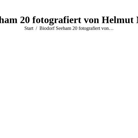
eham 20 fotografiert von Helmut
Sie befinden sich hier:
Start
Biodorf Seeham 20 fotografiert von…