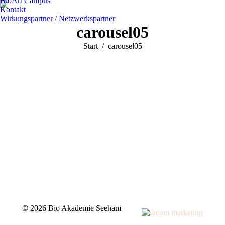
BioArt Campus
Kontakt
Wirkungspartner / Netzwerkspartner
carousel05
Sie befinden sich hier:
Start
carousel05
©
2026 Bio Akademie Seeham