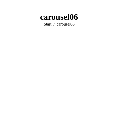
carousel06
Sie befinden sich hier:
Start
carousel06