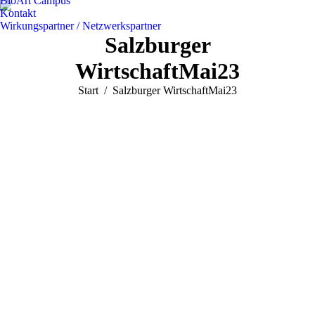
BioArt Campus
Kontakt
Wirkungspartner / Netzwerkspartner
Salzburger
WirtschaftMai23
Sie befinden sich hier:
Start
Salzburger WirtschaftMai23