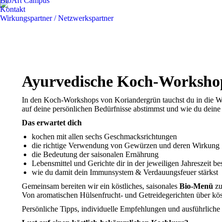
BioArt Campus
Kontakt
Wirkungspartner / Netzwerkspartner
Ayurvedische Koch-Worksho
In den Koch-Workshops von Koriandergrün tauchst du in die We
auf deine persönlichen Bedürfnisse abstimmst und wie du deine
Das erwartet dich
kochen mit allen sechs Geschmacksrichtungen
die richtige Verwendung von Gewürzen und deren Wirkung
die Bedeutung der saisonalen Ernährung
Lebensmittel und Gerichte dir in der jeweiligen Jahreszeit b
wie du damit dein Immunsystem & Verdauungsfeuer stärkst
Gemeinsam bereiten wir ein köstliches, saisonales
Bio-Menü
zu
Von aromatischen Hülsenfrucht- und Getreidegerichten über kö
Persönliche Tipps, individuelle Empfehlungen und ausführliche