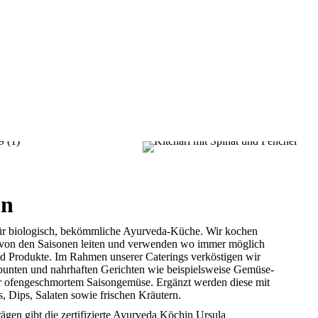
ün
iologisch, bekömmliche Ayurveda-Küche. Wir kochen
s von den Saisonen leiten und verwenden wo immer möglich
nd Produkte. Im Rahmen unserer Caterings verköstigen wir
, bunten und nahrhaften Gerichten wie beispielsweise Gemüse-
r ofengeschmortem Saisongemüse. Ergänzt werden diese mit
 Dips, Salaten sowie frischen Kräutern.
gen gibt die zertifizierte Ayurveda Köchin Ursula