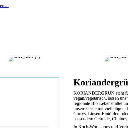
en.at
Koriandergr
KORIANDERGRÜN steht für b
vegan/vegetarisch, lassen un
regionale Bio-Lebensmittel u
unsere Gäste mit vielfältigen
Currys, Linsen-Eintöpfen ode
passendem Getreide, Chutneys,
In Koch-Workshops und Vorträ