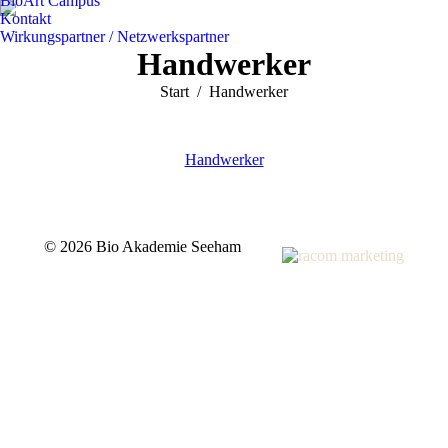
BioArt Campus
Kontakt
Wirkungspartner / Netzwerkspartner
Handwerker
Sie befinden sich hier:
Start
Handwerker
Handwerker
©
2026 Bio Akademie Seeham