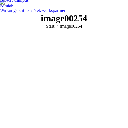
BioArt Campus
Kontakt
Wirkungspartner / Netzwerkspartner
image00254
Sie befinden sich hier:
Start
image00254