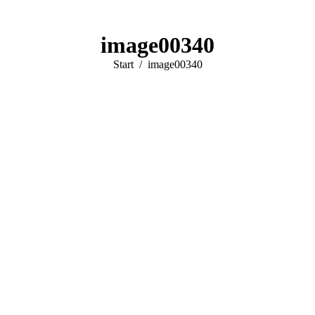
image00340
Sie befinden sich hier:
Start
image00340