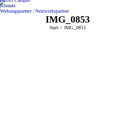
BioArt Campus
Kontakt
Wirkungspartner / Netzwerkspartner
IMG_0853
Sie befinden sich hier:
Start
IMG_0853