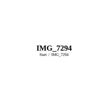
IMG_7294
Sie befinden sich hier:
Start
IMG_7294