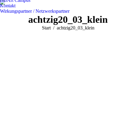
BioArt Campus
Kontakt
Wirkungspartner / Netzwerkspartner
achtzig20_03_klein
Sie befinden sich hier:
Start
achtzig20_03_klein