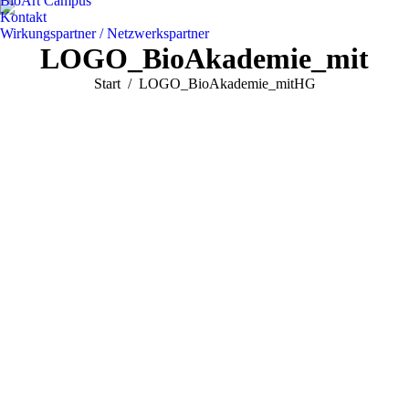
BioArt Campus
Kontakt
Wirkungspartner / Netzwerkspartner
LOGO_BioAkademie_mitH
Sie befinden sich hier:
Start
LOGO_BioAkademie_mitHG