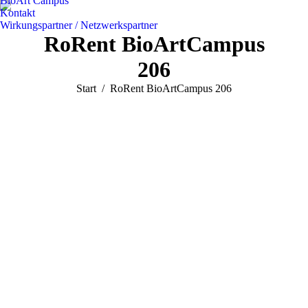
BioArt Campus
Kontakt
Wirkungspartner / Netzwerkspartner
RoRent BioArtCampus
206
Sie befinden sich hier:
Start
RoRent BioArtCampus 206