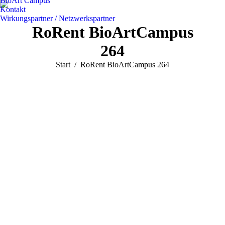
BioArt Campus
Kontakt
Wirkungspartner / Netzwerkspartner
RoRent BioArtCampus
264
Sie befinden sich hier:
Start
RoRent BioArtCampus 264