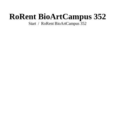
RoRent BioArtCampus 352
Sie befinden sich hier:
Start
RoRent BioArtCampus 352