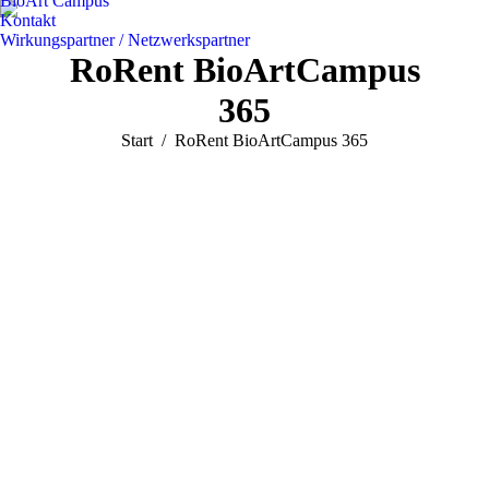
BioArt Campus
Kontakt
Wirkungspartner / Netzwerkspartner
RoRent BioArtCampus
365
Sie befinden sich hier:
Start
RoRent BioArtCampus 365