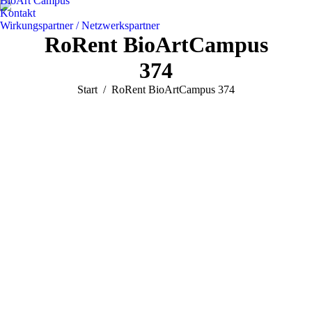
BioArt Campus
Kontakt
Wirkungspartner / Netzwerkspartner
RoRent BioArtCampus
374
Sie befinden sich hier:
Start
RoRent BioArtCampus 374