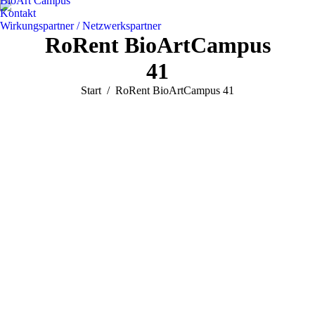
BioArt Campus
Kontakt
Wirkungspartner / Netzwerkspartner
RoRent BioArtCampus
41
Sie befinden sich hier:
Start
RoRent BioArtCampus 41