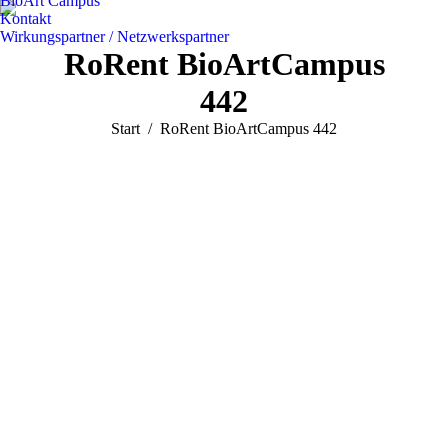
BioArt Campus
Kontakt
Wirkungspartner / Netzwerkspartner
RoRent BioArtCampus
442
Sie befinden sich hier:
Start
RoRent BioArtCampus 442