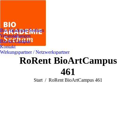
Bio Akademie Seeham
Veranstaltungen
BioArt Campus
Kontakt
Wirkungspartner / Netzwerkspartner
RoRent BioArtCampus
461
Sie befinden sich hier:
Start
RoRent BioArtCampus 461