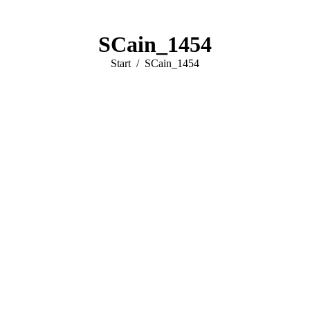
SCain_1454
Sie befinden sich hier:
Start
SCain_1454