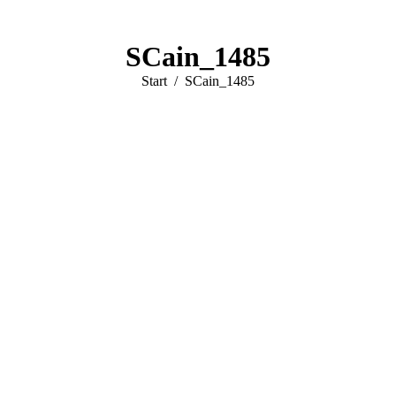
SCain_1485
Sie befinden sich hier:
Start
SCain_1485