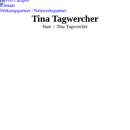
BioArt Campus
Kontakt
Wirkungspartner / Netzwerkspartner
Tina Tagwercher
Sie befinden sich hier:
Start
Tina Tagwercher