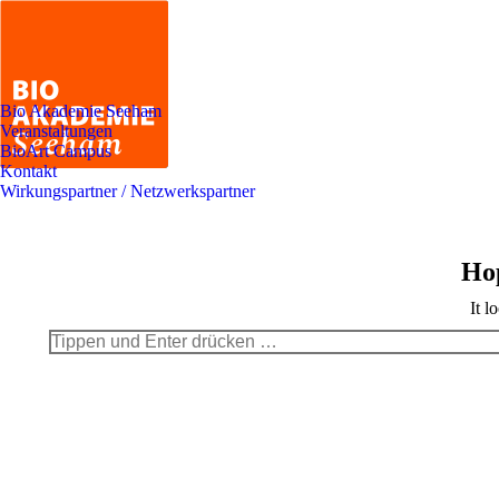
Bio Akademie Seeham
Veranstaltungen
BioArt Campus
Kontakt
Wirkungspartner / Netzwerkspartner
Hop
It l
Search: