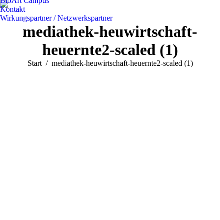
BioArt Campus
Kontakt
Wirkungspartner / Netzwerkspartner
mediathek-heuwirtschaft-
heuernte2-scaled (1)
Sie befinden sich hier:
Start
mediathek-heuwirtschaft-heuernte2-scaled (1)