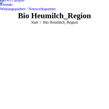
BioArt Campus
Kontakt
Wirkungspartner / Netzwerkspartner
Bio Heumilch_Region
Sie befinden sich hier:
Start
Bio Heumilch_Region