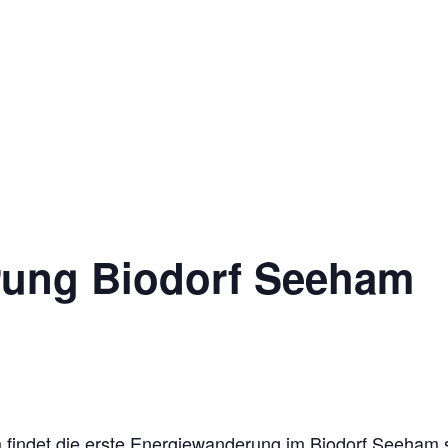
ung Biodorf Seeham
indet die erste Energiewanderung im Biodorf Seeham s