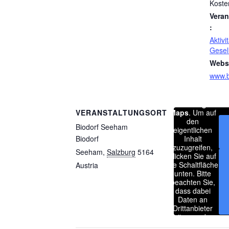
Koste
Veran
:
Aktiv
Gesel
Websi
www.b
Sie sehen
gerade einen
Platzhalterinhalt
von
Google
VERANSTALTUNGSORT
Maps
. Um auf
den
Biodorf Seeham
eigentlichen
Biodorf
Inhalt
zuzugreifen,
Seeham
,
Salzburg
5164
klicken Sie auf
die Schaltfläche
Austria
unten. Bitte
beachten Sie,
dass dabei
Daten an
Drittanbieter
weitergegeben
werden.