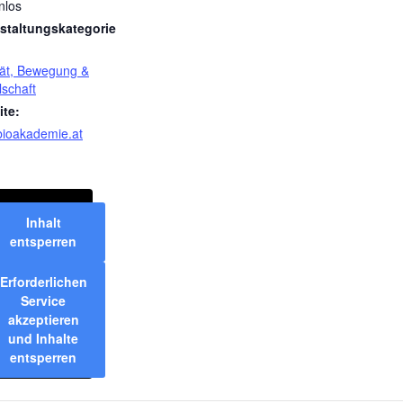
nlos
staltungskategorie
ität, Bewegung &
lschaft
te:
ioakademie.at
Inhalt
entsperren
Erforderlichen
Service
akzeptieren
und Inhalte
entsperren